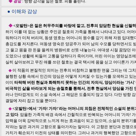
◆ 결말
: 방향 감각을 잃은 철호. 피를 흘린다.
● 이해와 감상
◆
<오발탄>은 짙은 허무주의를 바탕에 깔고, 전후의 암담한 현실을 신랄
하기 이를 데 없는 상황은 주인공 철호의 가족을 통해서 나타내고 있다. 어머
워하다가 미쳐 버리며, 동생 영호는 어머니의 원수를 갚기 위해 자원 입대했
총강도를 저지른다. 여동생 명숙은 양공주가 되어 남의 수모를 당하면서도 
고 울고 몸을 판 돈을 올케의 병원비로 선뜻 내놓는다. 여대생 시절 꿈많던 
도였으나 생활에 찌들어 고통을 당하다가 죽어가며, 어린 아이는 영양실조에 
실히 살아보려고 무진 애를 쓰던 철호는 결국 택시에 몸을 싣고 어디론가 가자
◆
이 작품의 본질적인 의미는 전후의 비참하고 불행한 면을 그리는 데 그치
불행한 상황 속에서 인간의 양심은 어떻게 지켜질 수 있는가를 모색하고 있는
이미
타락해 버린 현실과 화해하지 못하는 인간의 자의식, 양심이라는 '가시
비극적인 삶을 바라보게 되는 송철호를 통해서, 전후 현실에서 양심을 가진 인
러나 안타깝게도 이 소설 속에서 그 해답은 도출되지 않고 있다. 다만 방향 
결말에 자리 잡고 있을 뿐이다.
◆
<
오발탄>에서 '가자! 가자!'라는 어머니의 외침은 전체적인 소설의 분
고 있다
.
암울한 가족적 배경 속에서 간헐적으로 반복되는 어머니의 '가자! 가
압력을 더욱 강박적으로 느끼게 하는 효과음이 되고 있으며, 소설의 분위기를
자'라는 말은 과거의 고향으로 돌아가자는 말이다. 이 고향은 분단과 전쟁으
가치가 훼손되기 이전의 상태를 의미한다. 그러나 과거의 행복했던 고향으로 