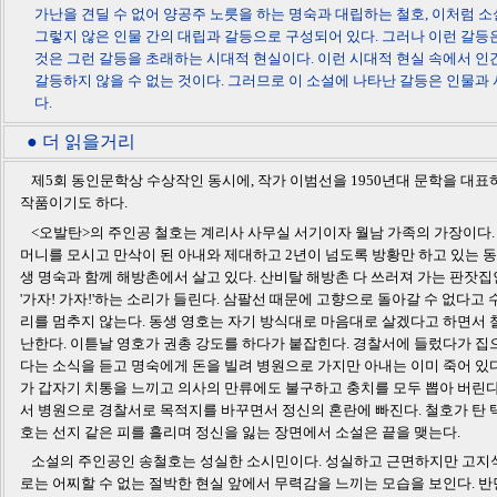
가난을 견딜 수 없어 양공주 노릇을 하는 명숙과 대립하는 철호, 이처럼 
그렇지 않은 인물 간의 대립과 갈등으로 구성되어 있다. 그러나 이런 갈등
것은 그런 갈등을 초래하는 시대적 현실이다. 이런 시대적 현실 속에서 
갈등하지 않을 수 없는 것이다. 그러므로 이 소설에 나타난 갈등은 인물과
다.
● 더 읽을거리
제5회 동인문학상 수상작인 동시에, 작가 이범선을 1950년대 문학을 대표
작품이기도 하다.
<오발탄>의 주인공 철호는 계리사 사무실 서기이자 월남 가족의 가장이다.
머니를 모시고 만삭이 된 아내와 제대하고 2년이 넘도록 방황만 하고 있는 동
생 명숙과 함께 해방촌에서 살고 있다. 산비탈 해방촌 다 쓰러져 가는 판잣
'가자! 가자!'하는 소리가 들린다. 삼팔선 때문에 고향으로 돌아갈 수 없다고 
리를 멈추지 않는다. 동생 영호는 자기 방식대로 마음대로 살겠다고 하면서 
난한다. 이튿날 영호가 권총 강도를 하다가 붙잡힌다. 경찰서에 들렀다가 집
다는 소식을 듣고 명숙에게 돈을 빌려 병원으로 가지만 아내는 이미 죽어 있다
가 갑자기 치통을 느끼고 의사의 만류에도 불구하고 충치를 모두 뽑아 버린다
서 병원으로 경찰서로 목적지를 바꾸면서 정신의 혼란에 빠진다. 철호가 탄 
호는 선지 같은 피를 흘리며 정신을 잃는 장면에서 소설은 끝을 맺는다.
소설의 주인공인 송철호는 성실한 소시민이다. 성실하고 근면하지만 고지
로는 어찌할 수 없는 절박한 현실 앞에서 무력감을 느끼는 모습을 보인다. 