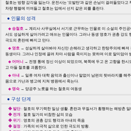
철호는 방향 감각을 잃는다. 운전사는 '오발탄'과 같은 손님이 걸려들었다고
차량 행렬에 끼여들고 철호는 입에서 선지 같은 피를 흘린다.
● 인물의 성격
◆
송철호
→ 계리사 사무실에서 서기로 근무하는 인물로 이 소설의 주인공
서도 성실하게 살아가려고 애쓰는 인물이다. 그러나 동생 영호가 권총 강도 
극도의 혼란에 빠지고 만다.
◆
영호
→ 성실하게 살아봐야 자신만 손해라고 생각하고 한탕주의에 빠져 
동생이다. 그러나 인정에 끌려 차마 사람을 죽이지는 못하며 이로 말미암아 
◆
어머니
→ 전쟁 통에 정신 이상이 되었으며, 북쪽에 두고 온 고향을 한
고 아들 철호를 괴롭힌다.
◆
아내
→ 일류 여자 대학 음악과 출신이나 말없이 남편의 뒷바라지를 해
몸으로 가난과 병고에 지쳐 병원에서 죽는다.
◆
명숙
→ 양공주 노릇을 하는 철호의 여동생
● 구성 단계
◆ 발단
: 철호의 무기력한 일상 생활. 혼란과 무질서가 횡행하는 해방촌 일
◆ 전개
: 철호 일가의 비참한 삶의 모습
◆ 위기
: 영호의 권총 강도 행각과 아내의 죽음
◆ 절정
: 가족의 비극적 삶으로 인한 극도의 방황.