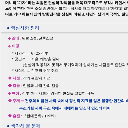
머니의 '가자' 라는 외침은 현실의 각박함을 더욱 대조적으로 부각시키면서 
느끼게 한다
. 한편 소설 종반에서 철호는 택시를 타고 아무데로나 '가자'고 말
디로 가야 하는지 삶의 방향감각을 상실해 버린 소시민의 삶의 비극적인 절망
● 핵심사항 정리
◆
갈래
:
단편소설, 전후소설
◆
배경
* 시간적 → 6 · 25 직후
* 공간적 → 서울, 해방촌 일대
(현실에 적응하지 못해서 무기력하게 살아가는 사람들로 혼란과 무
* 사상적 → 전후의 허무주의
◆ 시점
: 작가 관찰자 시점
◆ 갈등
: 인물과 사회 간의 갈등
◆
특성
: 전후 한국 사회의 암담한 현실을 고발한 작품
◆ 주제
⇒
전후의 비참한 사회 속에서 정신적 지표를 잃은 불행한 인간의 
부조리한 사회 구조 속에서 패배하는 양심적 인간의 비애
◆ 출전
: 『현대문학』(1959)
● 생각해 볼 문제