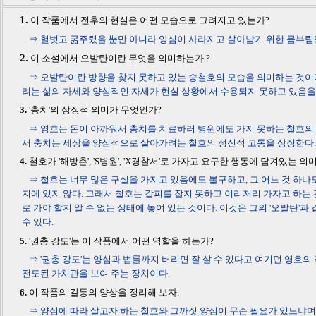
1.
이 작품에서 전후의 현실은 어떤 모습으로 그려지고 있는가?
⇒ 헐벗고 굶주렸을 뿐만 아니라 양심이 사라지고 살아남기 위한 몸부림
2.
이 소설에서 오발탄이란 무엇을 의미하는가 ?
⇒ 오발탄이란 방향을 찾지 못하고 있는 송철호의 모습을 의미하는 것이
려는 삶의 자세와 양심적인 자세가 현실 상황에서 수용되지 못하고 있음을
3.
'충치'의 상징적 의미가 무엇인가?
⇒ 영호는 돈이 아까워서 충치를 치료하러 병원에도 가지 못하는 철호의
서 충치는 세상을 양심적으로 살아가려는 철호의 정신적 고통을 상징한다.
4.
철호가 '해방촌', 'S병원', 'X경찰서'로 가자고 요구한 행동에 담겨있는 
⇒ 철호는 너무 많은 구실을 가지고 있음에도 불구하고, 그 어느 것 하나
지에 있지 않다. 그래서 철호는 갈피를 잡지 못하고 이리저리 가자고 하는 
로 가야 할지 알 수 없는 상태에 놓여 있는 것이다. 이것은 그의 '오발탄'과
수 있다.
5.
'권총 강도'는 이 작품에서 어떤 역할을 하는가?
⇒ '권총 강도'는 양심과 법률까지 버리면 잘 살 수 있다고 여기던 영호
전도된 가치관을 보여 주는 장치이다.
6.
이 작품의 갈등의 양상을 정리해 보자.
⇒ 양심에 따라 살고자 하는 철호와 그까짓 양심이 무슨 필요가 있느냐며 