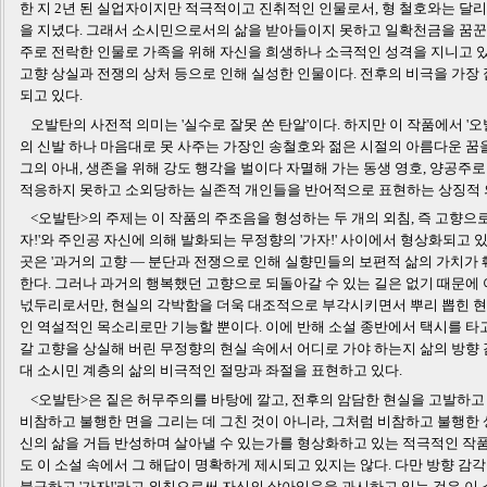
한 지 2년 된 실업자이지만 적극적이고 진취적인 인물로서, 형 철호와는 달
을 지녔다. 그래서 소시민으로서의 삶을 받아들이지 못하고 일확천금을 꿈꾼
주로 전락한 인물로 가족을 위해 자신을 희생하나 소극적인 성격을 지니고 
고향 상실과 전쟁의 상처 등으로 인해 실성한 인물이다. 전후의 비극을 가장
되고 있다.
오발탄의 사전적 의미는 '실수로 잘못 쏜 탄알'이다. 하지만 이 작품에서 '
의 신발 하나 마음대로 못 사주는 가장인 송철호와 젊은 시절의 아름다운 꿈
그의 아내, 생존을 위해 강도 행각을 벌이다 자멸해 가는 동생 영호, 양공주
적응하지 못하고 소외당하는 실존적 개인들을 반어적으로 표현하는 상징적 
<오발탄>의 주제는 이 작품의 주조음을 형성하는 두 개의 외침, 즉 고향으
자!'와 주인공 자신에 의해 발화되는 무정향의 '가자!' 사이에서 형상화되고 있
곳은 '과거의 고향 ― 분단과 전쟁으로 인해 실향민들의 보편적 삶의 가치가 
한다. 그러나 과거의 행복했던 고향으로 되돌아갈 수 있는 길은 없기 때문에
넋두리로서만, 현실의 각박함을 더욱 대조적으로 부각시키면서 뿌리 뽑힌 현
인 역설적인 목소리로만 기능할 뿐이다. 이에 반해 소설 종반에서 택시를 타고
갈 고향을 상실해 버린 무정향의 현실 속에서 어디로 가야 하는지 삶의 방향 감
대 소시민 계층의 삶의 비극적인 절망과 좌절을 표현하고 있다.
<오발탄>은 짙은 허무주의를 바탕에 깔고, 전후의 암담한 현실을 고발하고
비참하고 불행한 면을 그리는 데 그친 것이 아니라, 그처럼 비참하고 불행한
신의 삶을 거듭 반성하며 살아낼 수 있는가를 형상화하고 있는 적극적인 작품
도 이 소설 속에서 그 해답이 명확하게 제시되고 있지는 않다. 다만 방향 감
불구하고 '가자!'라고 외침으로써 자신의 살아있음을 과시하고 있는 것은 이 