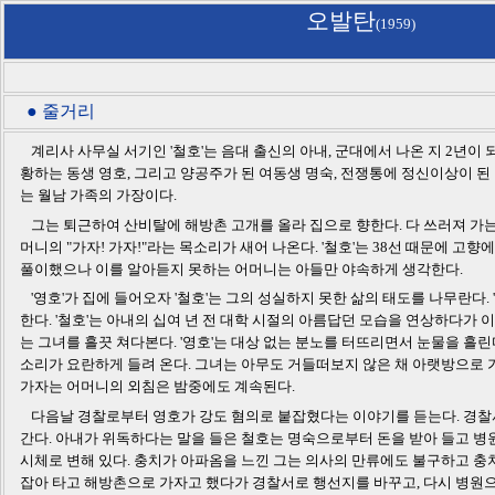
오발탄
(1959)
● 줄거리
계리사 사무실 서기인 '철호'는 음대 출신의 아내, 군대에서 나온 지 2년이
황하는 동생 영호, 그리고 양공주가 된 여동생 명숙, 전쟁통에 정신이상이 된
는 월남 가족의 가장이다.
그는 퇴근하여 산비탈에 해방촌 고개를 올라 집으로 향한다. 다 쓰러져 가
머니의 "가자! 가자!"라는 목소리가 새어 나온다. '철호'는 38선 때문에 고향
풀이했으나 이를 알아듣지 못하는 어머니는 아들만 야속하게 생각한다.
'영호'가 집에 들어오자 '철호'는 그의 성실하지 못한 삶의 태도를 나무란다.
한다. '철호'는 아내의 십여 년 전 대학 시절의 아름답던 모습을 연상하다가 
는 그녀를 흘끗 쳐다본다. '영호'는 대상 없는 분노를 터뜨리면서 눈물을 흘린다
소리가 요란하게 들려 온다. 그녀는 아무도 거들떠보지 않은 채 아랫방으로 
가자는 어머니의 외침은 밤중에도 계속된다.
다음날 경찰로부터 영호가 강도 혐의로 붙잡혔다는 이야기를 듣는다. 경찰서
간다. 아내가 위독하다는 말을 들은 철호는 명숙으로부터 돈을 받아 들고 병
시체로 변해 있다. 충치가 아파옴을 느낀 그는 의사의 만류에도 불구하고 충
잡아 타고 해방촌으로 가자고 했다가 경찰서로 행선지를 바꾸고, 다시 병원으