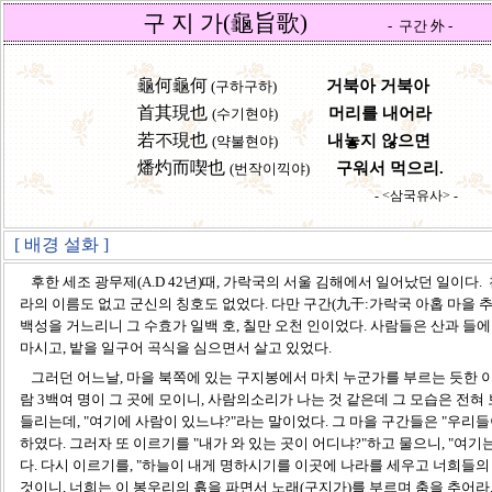
구 지 가(龜旨歌)
- 구간 外 -
龜何龜何
거북아 거북아
(구하구하)
首其現也
머리를 내어라
(수기현야)
若不現也
내놓지 않으면
(약불현야)
燔灼而喫也
구워서 먹으리.
(번작이끽야)
- <삼국유사> -
[ 배경 설화 ]
후한 세조 광무제(A.D 42년)때, 가락국의 서울 김해에서 일어났던 일이다
라의 이름도 없고 군신의 칭호도 없었다. 다만 구간(九干:가락국 아홉 마을 
백성을 거느리니 그 수효가 일백 호, 칠만 오천 인이었다. 사람들은 산과 들에
마시고, 밭을 일구어 곡식을 심으면서 살고 있었다.
그러던 어느날, 마을 북쪽에 있는 구지봉에서 마치 누군가를 부르는 듯한 이
람 3백여 명이 그 곳에 모이니, 사람의소리가 나는 것 같은데 그 모습은 전혀
들리는데, "여기에 사람이 있느냐?"라는 말이었다. 그 마을 구간들은 "우리들
하였다. 그러자 또 이르기를 "내가 와 있는 곳이 어디냐?"하고 물으니, "
다. 다시 이르기를, "하늘이 내게 명하시기를 이곳에 나라를 세우고 너희들의
것이니, 너희는 이 봉우리의 흙을 파면서 노래(구지가)를 부르며 춤을 추어라