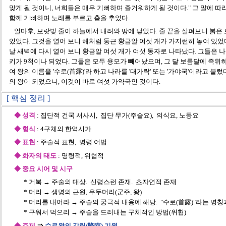
맞게 될 것이니, 너희들은 매우 기뻐하며 즐거워하게 될 것이다." 그 말에 따
함께 기뻐하며 노래를 부르고 춤을 추었다.
얼마후, 보랏빛 줄이 하늘에서 내려와 땅에 닿았다. 줄 끝을 살펴보니 붉은
있었다. 그것을 열어 보니 해처럼 둥근 황금알 여섯 개가 가지런히 놓여 있었
날 새벽에 다시 열어 보니 황금알 여섯 개가 여섯 동자로 나타났다. 그들은 나
키가 9척이나 되었다. 그들은 모두 용모가 빼어났으며, 그 달 보름달에 즉위
여 왕의 이름을 '수로(首露)'라 하고 나라를 '대가락' 또는 '가야국'이라고 불
의 왕이 되었으니, 이것이 바로 여섯 가약국인 것이다.
[ 핵심 정리 ]
◆
성격
: 집단적 건국 서사시, 집단 무가(주술요), 의식요, 노동요
◆ 형식
: 4구체의 한역시가
◆ 표현
: 주술적 표현, 명령 어법
◆ 화자의 태도
: 명령적, 위협적
◆ 중요 시어 및 시구
* 거북 → 주술의 대상. 신령스런 존재. 초자연적 존재
* 머리 → 생명의 근원, 우두머리(군주, 왕)
* 머리를 내어라 → 주술의 궁극적 내용에 해당. "수로(首露)"라는 명칭
* 구워서 먹으리 → 주술을 드러내는 구체적인 방법(위협)
◆ 주제
⇒
수로왕의 강림(降臨) 기원