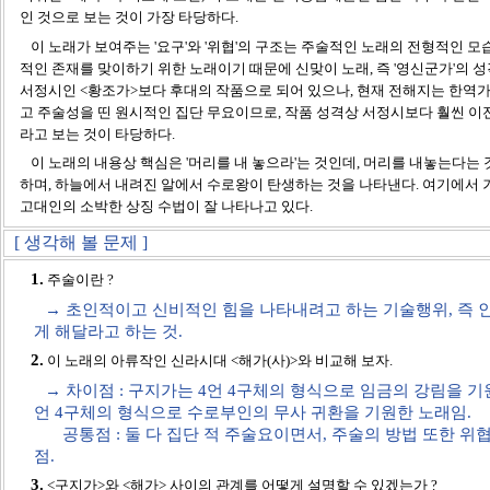
인 것으로 보는 것이 가장 타당하다.
이 노래가 보여주는 '요구'와 '위협'의 구조는 주술적인 노래의 전형적인 
적인 존재를 맞이하기 위한 노래이기 때문에 신맞이 노래, 즉 '영신군가'의 
서정시인 <황조가>보다 후대의 작품으로 되어 있으나, 현재 전해지는 한역가
고 주술성을 띤 원시적인 집단 무요이므로, 작품 성격상 서정시보다 훨씬 
라고 보는 것이 타당하다.
이 노래의 내용상 핵심은 '머리를 내 놓으라'는 것인데, 머리를 내놓는다는 
하며, 하늘에서 내려진 알에서 수로왕이 탄생하는 것을 나타낸다. 여기에서 
고대인의 소박한 상징 수법이 잘 나타나고 있다.
[ 생각해 볼 문제 ]
1.
주술이란 ?
→ 초인적이고 신비적인 힘을 나타내려고 하는 기술행위, 즉 인
게 해달라고 하는 것.
2.
이 노래의 아류작인 신라시대 <해가(사)>와 비교해 보자.
→ 차이점 : 구지가는 4언 4구체의 형식으로 임금의 강림을 기
언 4구체의 형식으로 수로부인의 무사 귀환을 기원한 노래임.
공통점 : 둘 다 집단 적 주술요이면서, 주술의 방법 또한 위
점.
3.
<구지가>와 <해가> 사이의 관계를 어떻게 설명할 수 있겠는가 ?