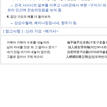
→ 건국 서사시의 일부를 이루고 나라굿에서 부른 <구지가>와 
르러 민간에 전승되었음을 보여 줌.
4.
집단 가요의 예를 더 들어보자.
→ 강강수월래, 쾌지나칭칭나네, 향두가 등.
[ 참고사항 ] : 신라 가요 <해가사>
거북아 거북아 수로를 내놓아라. 龜乎龜乎出水路(구호구호출수
남의 아내를 앗은 죄 그 얼마나 큰가 ? 掠人婦女罪何極(약인부녀죄
네가 만일 어기어 내놓지 않으면, 汝若悖逆不出獻(여약패역불출
그물로 잡아서 구워 먹으리. 入網捕掠燔之喫(입망포략번지