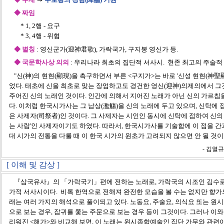
◆ 짜임
* 1, 2행 - 요구
* 3, 4행 - 위협
◆ 별칭
: 영신군가(迎神君歌), 가락국가, 구지봉 영신가 등.
◆ 국문학사상 의의
: 우리나라 최초의 집단적 서사시. 현존 최고의 주술적
"신(神)의 현현(顯現)을 촉구하면서 부른 <구지가>는 바로 '신성 현현(神聖
었다. 태초에 신을 최초로 맞는 장엄하고도 경건한 영신(迎神)의제의에서 그
주어진 신의 노래인 것이다. 인간에 의해서 지어진 노래가 아닌 신의 가르침을
다. 이처럼 한국시가사는 그 남상(濫觴)을 신의 노래에 두고 있으며, 신탁에
은 사제자(司祭者)인 것이다. 그 사제자는 시인인 동시에 신탁에 접하여 신의
는 사람'인 사제자이기도 하였다. 따라서, 한국시가사를 기술함에 이 점을 간
대 시가의 전통을 다룰 때 이 한국 시가의 원초가 고려되지 않으면 안 될 것이
- 김열
[ 이해 및 감상 ]
『삼국유사』의 「가락국기」편에 전하는 노래로, 가락국의 시조인 김수로
가적 서사시이다. 비록 한역으로 전해져 완전한 모습을 볼 수는 없지만 향가의
래는 여러 가지의 해석으로 풀이되고 있다. 노동요, 주술요, 의식요 또는 원
으로 보는 경우, 잡귀를 쫓는 주문으로 보는 경우 등이 그것이다. 그러나 이와
리워진 <해가>와 비교해 보면, 이 노래는 원시종합예술인 집단 가무와 관련이 